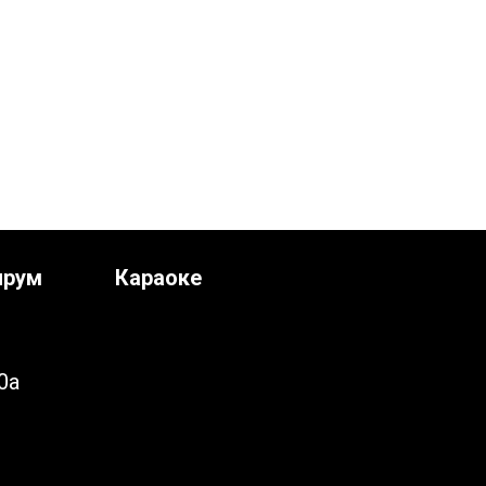
ирум
Караоке
0а