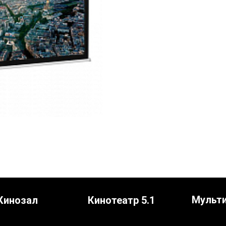
Мульт
Кинозал
Кинотеатр 5.1