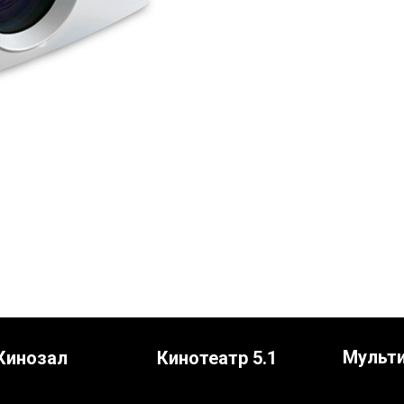
Мульт
Кинозал
Кинотеатр 5.1