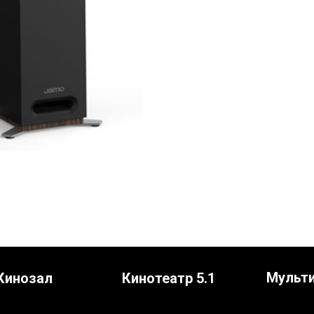
Мульт
Кинозал
Кинотеатр 5.1