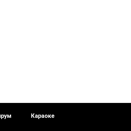
ирум
Караоке