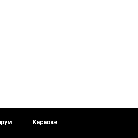
ирум
Караоке