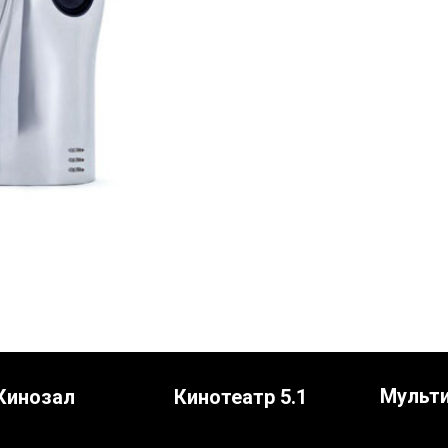
Мульт
Кинозал
Кинотеатр 5.1