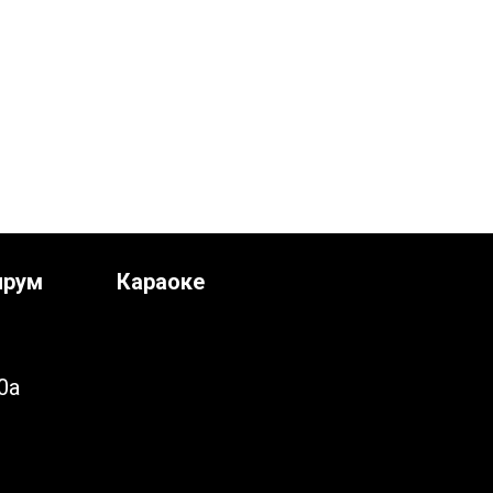
ирум
Караоке
0а