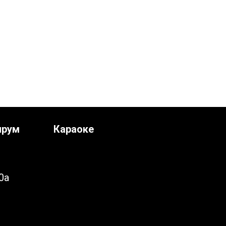
ирум
Караоке
0а