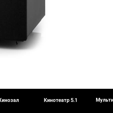
Мульт
Кинозал
Кинотеатр 5.1